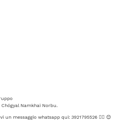
gruppo
tro Chögyal Namkhai Norbu.
ivi un messaggio whatsapp qui: 3921795526 👈🏽 😊