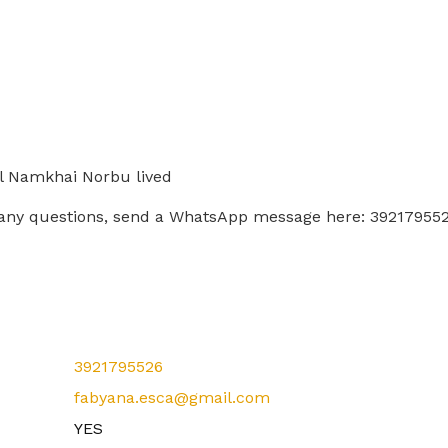
al Namkhai Norbu lived
e any questions, send a WhatsApp message here: 3921795526
3921795526
fabyana.esca@gmail.com
YES