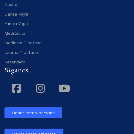
Khaita
Danza Vajra
Yantra Yoga
Meditación
Medicina Tibetana
Idioma Tibetano
Reservado
Síganos...
Facebook
Instagram
Youtube
Donar como persona
Donar como empresa