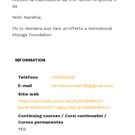
da
Yeshi Namkhai.
Chi lo desidera può fare un'offerta a Inernational
Atiyoga Foundation
INFORMATION
Teléfono
3391084991
E-mail
michelecorrado38@gmail.com
Sitio web
https://us02web.zoom.us/j/82513998102?
pwd=KdPjmJnVE7JdjpjcChBLk7mMM5WhKz.1
Continuing courses / Corsi continuativi /
Cursos permanentes
YES