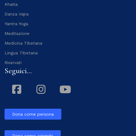
Khaita
Danza Vajra
Yantra Yoga
Meditazione
Medicina Tibetana
Lingua Tibetana
Riservati
Seguici...
Facebook
Instagram
Youtube
Dona come persona
Dona come azienda